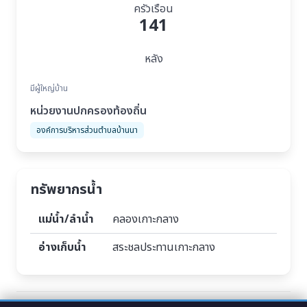
ครัวเรือน
141
หลัง
มีผู้ใหญ่บ้าน
หน่วยงานปกครองท้องถิ่น
องค์การบริหารส่วนตำบลบ้านนา
ทรัพยากรน้ำ
แม่น้ำ/ลำน้ำ
คลองเกาะกลาง
อ่างเก็บน้ำ
สระชลประทานเกาะกลาง
Tags :
บ้านเกาะกลาง หมู่ที่ 6 ตำบลบ้านนา อำเภอปะเหลียน จังหวัดตรัง
,
หมู่บ้านเกาะ